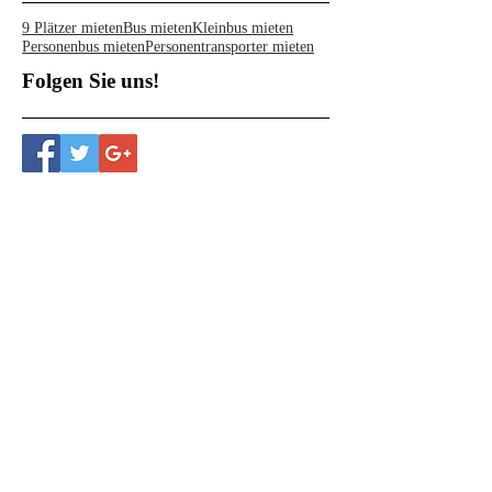
9 Plätzer mieten
Bus mieten
Kleinbus mieten
Personenbus mieten
Personentransporter mieten
Folgen Sie uns!
Standorte
Personenbus Vermietung Zürich
Grossrietstrasse 11c
8606 Volketswil (Nänikon)
Personebus Vermietung Winterthur
St. Gallerstrasse 188
8404 Winterthur (Grüze)